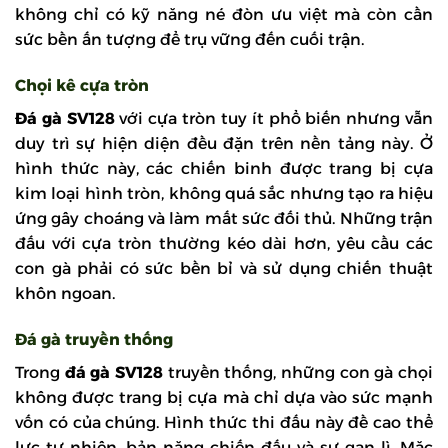
không chỉ có kỹ năng né đòn ưu việt mà còn cần
sức bền ấn tượng để trụ vững đến cuối trận.
Chọi kê cựa tròn
Đá gà SV128
với cựa tròn tuy ít phổ biến nhưng vẫn
duy trì sự hiện diện đều đặn trên nền tảng này. Ở
hình thức này, các chiến binh được trang bị cựa
kim loại hình tròn, không quá sắc nhưng tạo ra hiệu
ứng gây choáng và làm mất sức đối thủ. Những trận
đấu với cựa tròn thường kéo dài hơn, yêu cầu các
con gà phải có sức bền bỉ và sử dụng chiến thuật
khôn ngoan.
Đá gà truyền thống
Trong
đá gà SV128
truyền thống, những con gà chọi
không được trang bị cựa mà chỉ dựa vào sức mạnh
vốn có của chúng. Hình thức thi đấu này đề cao thể
lực tự nhiên, bản năng chiến đấu và sự gan lì. Mặc