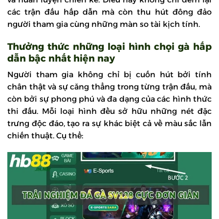
các trận đấu hấp dẫn mà còn thu hút đông đảo
người tham gia cùng những màn so tài kịch tính.
Thưởng thức những loại hình chọi gà hấp
dẫn bậc nhất hiện nay
Người tham gia không chỉ bị cuốn hút bởi tính
chân thật và sự căng thẳng trong từng trận đấu, mà
còn bởi sự phong phú và đa dạng của các hình thức
thi đấu. Mỗi loại hình đều sở hữu những nét đặc
trưng độc đáo, tạo ra sự khác biệt cả về màu sắc lẫn
chiến thuật. Cụ thể: