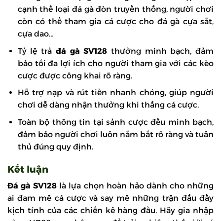
cạnh thể loại đá gà đòn truyền thống, người chơi
còn có thể tham gia cá cược cho đá gà cựa sắt,
cựa dao…
Tỷ lệ trả
đá gà SV128
thưởng minh bạch, đảm
bảo tối đa lợi ích cho người tham gia với các kèo
cược được công khai rõ ràng.
Hỗ trợ nạp và rút tiền nhanh chóng, giúp người
chơi dễ dàng nhận thưởng khi thắng cá cược.
Toàn bộ thông tin tại sảnh cược đều minh bạch,
đảm bảo người chơi luôn nắm bắt rõ ràng và tuân
thủ đúng quy định.
Kết luận
Đá gà SV128
là lựa chọn hoàn hảo dành cho những
ai đam mê cá cược và say mê những trận đấu đầy
kịch tính của các chiến kê hàng đầu. Hãy gia nhập