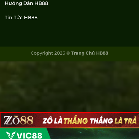
Hướng Dẫn HB88
Tin Tức HB88
Copyright 2026 ©
Trang Chủ HB88