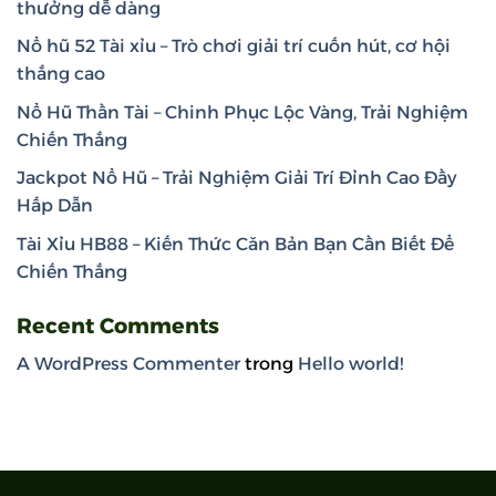
thưởng dễ dàng
Nổ hũ 52 Tài xỉu – Trò chơi giải trí cuốn hút, cơ hội
thắng cao
Nổ Hũ Thần Tài – Chinh Phục Lộc Vàng, Trải Nghiệm
Chiến Thắng
Jackpot Nổ Hũ – Trải Nghiệm Giải Trí Đỉnh Cao Đầy
Hấp Dẫn
Tài Xỉu HB88 – Kiến Thức Căn Bản Bạn Cần Biết Để
Chiến Thắng
Recent Comments
A WordPress Commenter
trong
Hello world!