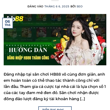
ĐĂNG VÀO
THÁNG 6 6, 2025
BỞI
SEO
06
Th6
Đăng nhập tại sân chơi HB88 vô cùng đơn giản, anh
em hoàn toàn có thể thao tác thành công chỉ với
lần đầu. Tham gia cá cược tại nhà cái là lựa chọn số 1
của các tay đam mê đen đỏ. Sân chơi nhận được
đông đảo lượt đăng ký tài khoản hàng […]
TIẾP TỤC ĐỌC
→