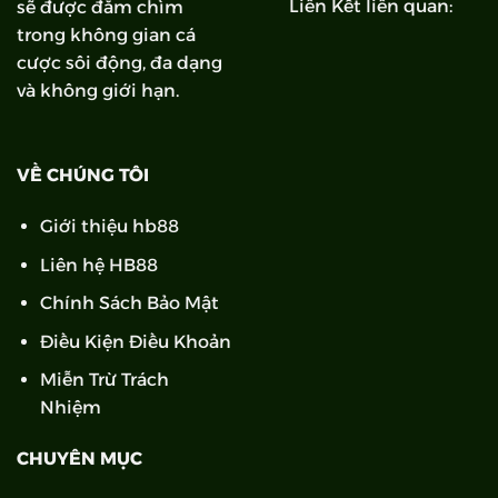
Liên Kết liên quan:
sẽ được đắm chìm
trong không gian cá
cược sôi động, đa dạng
và không giới hạn.
VỀ CHÚNG TÔI
Giới thiệu hb88
Liên hệ HB88
Chính Sách Bảo Mật
Điều Kiện Điều Khoản
Miễn Trừ Trách
Nhiệm
CHUYÊN MỤC