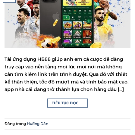
Tải ứng dụng HB88 giúp anh em cá cược dễ dàng
truy cập vào nền tảng mọi lúc mọi nơi mà không
cần tìm kiếm link trên trình duyệt. Qua đó với thiết
kế thân thiện, tốc độ mượt mà và tính bảo mật cao,
app nhà cái đang trở thành lựa chọn hàng đầu […]
TIẾP TỤC ĐỌC
→
Đăng trong
Hướng Dẫn