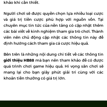
khảo khi cần thiết.
Người chơi sẽ được quyền chọn lựa nhiều loại cược
và giá trị tiền cược phù hợp với nguồn vốn. Tại
chuyên mục tin tức của nền tảng có cập nhật thêm
các bài viết về kinh nghiệm tham gia trò chơi. Thành
viên nên chủ động cập nhật các thông tin này để
định hướng cách tham gia cá cược hiệu quả.
Bên trên là những nội dung chi tiết về các thông tin
giới thiệu HB88
mà bạn nên tham khảo để có được
quá trình chơi game hiệu quả. Hi vọng sân chơi sẽ
mang lại cho bạn giây phút giải trí cùng với các
khoản tiền thưởng có giá trị lớn.