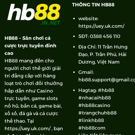
THÔNG TIN HB88
website:
https://uey.uk.com/
SĐT: 0388 456 110
HB88 – Sân chơi cá
cược trực tuyến đỉnh
Địa Chỉ: 11 Trần Hưng
cao
Đạo, P. Trần Phú, Hải
HB88
mang đến cho
Dương, Việt Nam
người chơi thế giới giải
Gmail:
trí đẳng cấp với hàng
hb88.support@gmail.
loạt trò chơi đổi thưởng
Hagtag: #hb88
hấp dẫn như Casino
#nhacaihb88
trực tuyến, game slots
#hb88casino
nổ hũ, bắn cá, game bài,
#trangchuhb88
xổ số, đá gà và cá cược
#linkhb88
thể thao. Tại
#hb88com
https://uey.uk.com/ , bạn