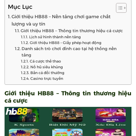
Mục Lục
Giới thiệu HB88 – Nền tảng chơi game chất
lượng và uy tín
Giới thiệu HB88 – Thông tin thương hiệu cá cược
Lịch sử hình thành nền tảng
Giới thiệu HB88 – Giấy phép hoạt động
Danh sách trò chơi đỉnh cao tại hệ thống nền
tảng
Cá cược thể thao
Nổ hũ siêu khủng
Bắn cá đổi thưởng
Casino trực tuyến
Giới thiệu HB88 – Thông tin thương hiệu
cá cược