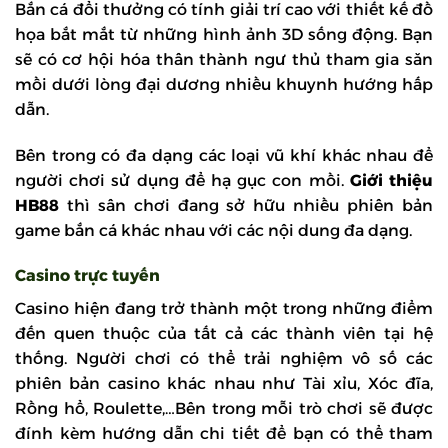
Bắn cá đổi thưởng có tính giải trí cao với thiết kế đồ
họa bắt mắt từ những hình ảnh 3D sống động. Bạn
sẽ có cơ hội hóa thân thành ngư thủ tham gia săn
mồi dưới lòng đại dương nhiều khuynh hướng hấp
dẫn.
Bên trong có đa dạng các loại vũ khí khác nhau để
người chơi sử dụng để hạ gục con mồi.
Giới thiệu
HB88
thì sân chơi đang sở hữu nhiều phiên bản
game bắn cá khác nhau với các nội dung đa dạng.
Casino trực tuyến
Casino hiện đang trở thành một trong những điểm
đến quen thuộc của tất cả các thành viên tại hệ
thống. Người chơi có thể trải nghiệm vô số các
phiên bản casino khác nhau như Tài xỉu, Xóc đĩa,
Rồng hổ, Roulette,…Bên trong mỗi trò chơi sẽ được
đính kèm hướng dẫn chi tiết để bạn có thể tham