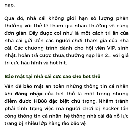
nạp.
Qua đó, nhà cái không giới hạn số lượng phần
thưởng với thể lệ tham gia nhận thưởng vô cùng
đơn giản. Đây được coi như là một cách tri ân của
nhà cái gửi đến các người chơi tham gia của nhà
cái. Các chương trình dành cho hội viên VIP, sinh
nhật, hoàn trả cược thua, thưởng nạp lần 2,… với giá
trị cực hậu hĩnh và hot hit.
Bảo mật tại nhà cái cực cao cho bet thủ
Vấn đề bảo mật an toàn những thông tin cá nhân
khi
đăng nhập
của bet thủ là một trong những
điểm được HB88 đặc biệt chú trọng. Nhằm tránh
phải tình trạng việc mà người chơi bị hacker tấn
công thông tin cá nhân, hệ thống nhà cái đã nỗ lực
trang bị nhiều lớp hàng rào bảo vệ.