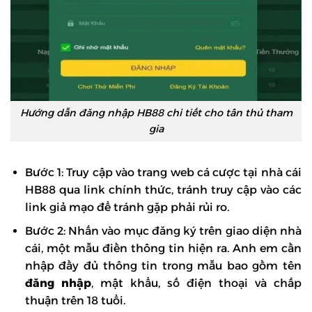
Hướng dẫn đăng nhập HB88 chi tiết cho tân thủ tham
gia
Bước 1: Truy cập vào trang web cá cược tại nhà cái
HB88 qua link chính thức, tránh truy cập vào các
link giả mạo để tránh gặp phải rủi ro.
Bước 2: Nhấn vào mục đăng ký trên giao diện nhà
cái, một mẫu điền thông tin hiện ra. Anh em cần
nhập đầy đủ thông tin trong mẫu bao gồm tên
đăng nhập
, mật khẩu, số điện thoại và chấp
thuận trên 18 tuổi.