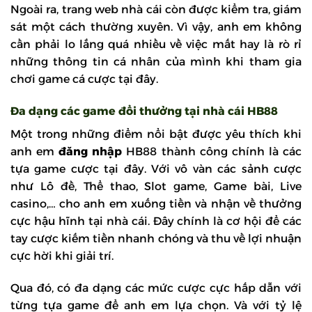
Ngoài ra, trang web nhà cái còn được kiểm tra, giám
sát một cách thường xuyên. Vì vậy, anh em không
cần phải lo lắng quá nhiều về việc mất hay là rò rỉ
những thông tin cá nhân của mình khi tham gia
chơi game cá cược tại đây.
Đa dạng các game đổi thưởng tại nhà cái HB88
Một trong những điểm nổi bật được yêu thích khi
anh em
đăng nhập
HB88 thành công chính là các
tựa game cược tại đây. Với vô vàn các sảnh cược
như Lô đề, Thể thao, Slot game, Game bài, Live
casino,… cho anh em xuống tiền và nhận về thưởng
cực hậu hĩnh tại nhà cái. Đây chính là cơ hội để các
tay cược kiếm tiền nhanh chóng và thu về lợi nhuận
cực hời khi giải trí.
Qua đó, có đa dạng các mức cược cực hấp dẫn với
từng tựa game để anh em lựa chọn. Và với tỷ lệ