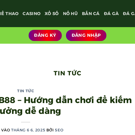
HỂ THAO
CASINO
XỔ SỐ
NỔ HŨ
BẮN CÁ
ĐÁ GÀ
ĐÁ G
ĐĂNG KÝ
ĐĂNG NHẬP
TIN TỨC
TIN TỨC
B88 – Hướng dẫn chơi để kiếm
hưởng dễ dàng
 VÀO
THÁNG 6 6, 2025
BỞI
SEO