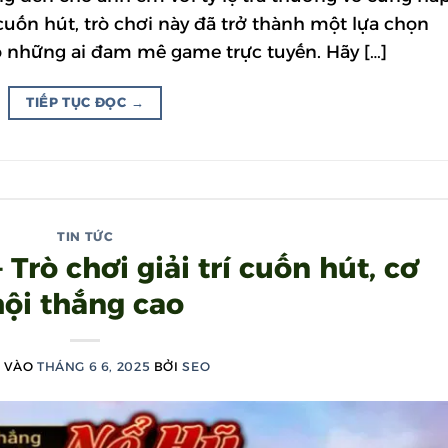
cuốn hút, trò chơi này đã trở thành một lựa chọn
ho những ai đam mê game trực tuyến. Hãy […]
TIẾP TỤC ĐỌC
→
TIN TỨC
 Trò chơi giải trí cuốn hút, cơ
hội thắng cao
 VÀO
THÁNG 6 6, 2025
BỞI
SEO