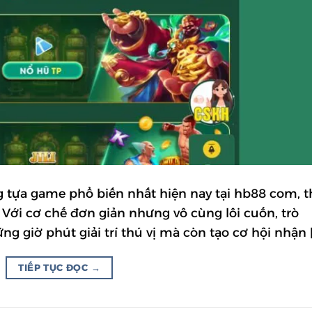
 tựa game phổ biến nhất hiện nay tại hb88 com, 
Với cơ chế đơn giản nhưng vô cùng lôi cuốn, trò
 giờ phút giải trí thú vị mà còn tạo cơ hội nhận 
TIẾP TỤC ĐỌC
→