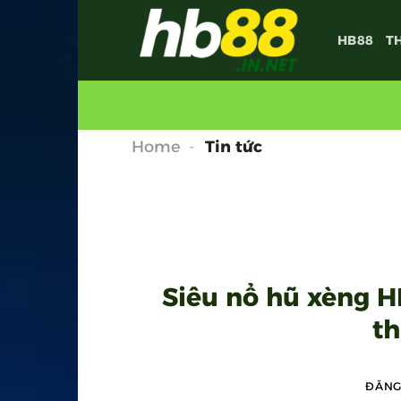
Bỏ
qua
HB88
T
nội
dung
Home
-
Tin tức
Siêu nổ hũ xèng H
t
ĐĂNG