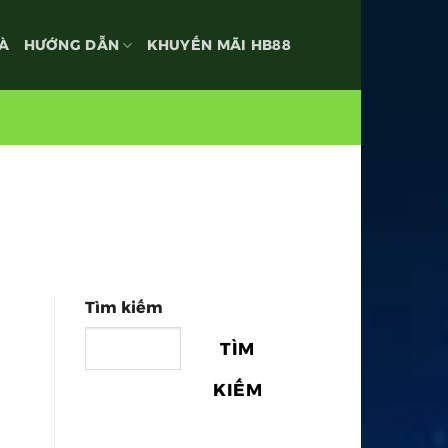
À
HƯỚNG DẪN
KHUYẾN MÃI HB88
Tìm kiếm
TÌM
KIẾM